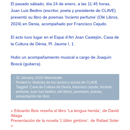
El pasado sábado, día 24 de enero, a las 11:45 horas,
Juan Luis Bedins (escritor, poeta y presidente de CLAVE)
presentó su libro de poemas ‘Incierto perfume’ (Olé Libros,
2024) en Denia, acompañado por Francisco Cejudo.
El acto tuvo lugar en el Espai d’Art Joan Castejón, Casa de
la Cultura de Dénia, Pl. Jaume I, 1.
Hubo un acompañamiento musical a cargo de Joaquín
Boscá (guitarra).
31 January, 2026
Webmaster
Posted in:
Noticias de los socios y socias de CLAVE
Tagged:
Casa de Cultura de Denia
,
francisco cejudo
,
Incierto
perfume
,
juan luis bedins
,
olé libros
,
poemario
,
poesía
,
presentación de libro
« Eduardo Boix reseña el libro ‘La lengua herida’, de David
Aliaga
Presentación de la novela ‘L’últim gintònic’, de Rafael Soler
»