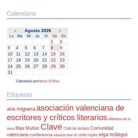
Calendario
«
Agosto 2026
»
Lu
Ma
Mi
Ju
Vi
Sá
Do
1
2
3
4
5
6
7
8
9
10
11
12
13
14
15
16
17
18
19
20
21
22
23
24
25
26
27
28
29
30
31
Calendario por
Kieran O'Shea
Etiquetas
asociación valenciana de
ana noguera
escritores y críticos literarios
biblioteca de la
Clave
Blas Muñoz
Comunidad
Club de lectura
dona
elga reátegui
valenciana
conferencia
el corte inglés
eduardo boix