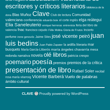
escritores y críticos literarios
biblioteca de la
Clave
Blas Muñoz
Comunidad
Club de lectura
dona
elga reátegui
valenciana
conferencia
el corte inglés
eduardo boix
Elia Saneleuterio
feria del libro de
enrique herreras
entrevista
fnac
valencia
francisco cejudo
Incierto
Félix Molina
Gloria de Frutos
juan
josé vicente peiró
perfume
Jaime Siles
irene genovés
luis bedins
mar
la ardilla literaria
Juan Pablo Zapater
busquets
maría ángeles chavarría
mesa
María García-Lliberós
olé libros
novela
redonda
narrativa
patricia crespo
poesía
poemario
premios de la crítica
premios
presentación de libro
Rafael Soler
recital
Vicente Barberá
Vuelo de palabras
rosa maría vilarroig
ámbito cultural
CLAVE
Proudly powered by WordPress