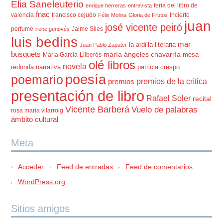
Elia Saneleuterio
feria del libro de
enrique herreras
entrevista
fnac
valencia
francisco cejudo
Incierto
Félix Molina
Gloria de Frutos
juan
josé vicente peiró
perfume
Jaime Siles
irene genovés
luis bedins
mar
la ardilla literaria
Juan Pablo Zapater
busquets
maría ángeles chavarría
mesa
María García-Lliberós
olé libros
novela
redonda
narrativa
patricia crespo
poesía
poemario
premios de la crítica
premios
presentación de libro
Rafael Soler
recital
Vicente Barberá
Vuelo de palabras
rosa maría vilarroig
ámbito cultural
Meta
Acceder
Feed de entradas
Feed de comentarios
WordPress.org
Sitios amigos