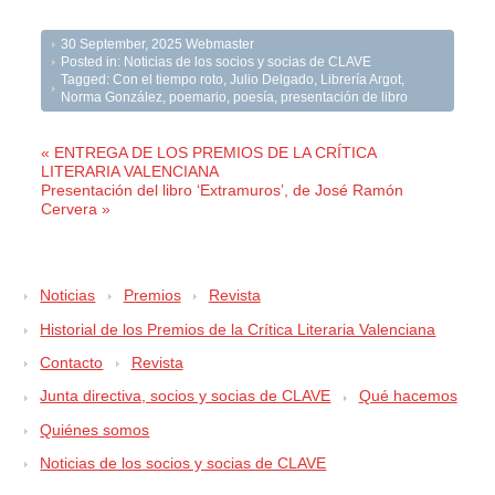
30 September, 2025
Webmaster
Posted in:
Noticias de los socios y socias de CLAVE
Tagged:
Con el tiempo roto
,
Julio Delgado
,
Librería Argot
,
Norma González
,
poemario
,
poesía
,
presentación de libro
« ENTREGA DE LOS PREMIOS DE LA CRÍTICA
LITERARIA VALENCIANA
Presentación del libro ‘Extramuros’, de José Ramón
Cervera »
Noticias
Premios
Revista
Historial de los Premios de la Crítica Literaria Valenciana
Contacto
Revista
Junta directiva, socios y socias de CLAVE
Qué hacemos
Quiénes somos
Noticias de los socios y socias de CLAVE