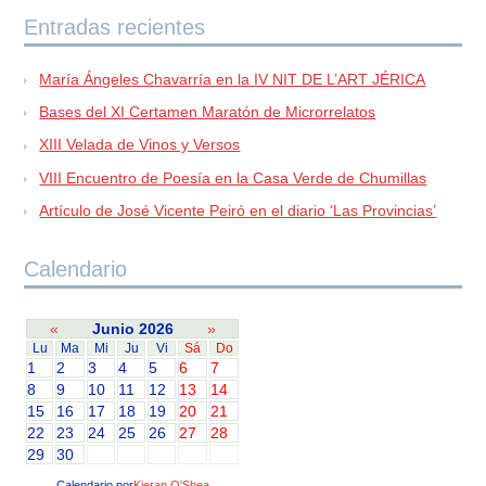
Entradas recientes
María Ángeles Chavarría en la IV NIT DE L’ART JÉRICA
Bases del XI Certamen Maratón de Microrrelatos
XIII Velada de Vinos y Versos
VIII Encuentro de Poesía en la Casa Verde de Chumillas
Artículo de José Vicente Peiró en el diario ‘Las Provincias’
Calendario
«
Junio 2026
»
Lu
Ma
Mi
Ju
Vi
Sá
Do
1
2
3
4
5
6
7
8
9
10
11
12
13
14
15
16
17
18
19
20
21
22
23
24
25
26
27
28
29
30
Calendario por
Kieran O'Shea