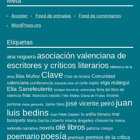
Meta
Acceder
Feed de entradas
Feed de comentarios
WordPress.org
Etiquetas
asociación valenciana de
ana noguera
escritores y críticos literarios
biblioteca de la
Clave
Blas Muñoz
Comunidad
Club de lectura
dona
elga reátegui
valenciana
conferencia
el corte inglés
eduardo boix
Elia Saneleuterio
feria del libro de
enrique herreras
entrevista
fnac
valencia
francisco cejudo
Incierto
Félix Molina
Gloria de Frutos
juan
josé vicente peiró
perfume
Jaime Siles
irene genovés
luis bedins
mar
la ardilla literaria
Juan Pablo Zapater
busquets
maría ángeles chavarría
mesa
María García-Lliberós
olé libros
novela
redonda
narrativa
patricia crespo
poesía
poemario
premios de la crítica
premios