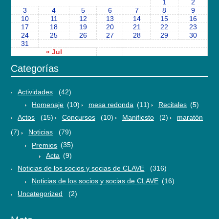
1
2
3
4
5
6
7
8
9
10
11
12
13
14
15
16
17
18
19
20
21
22
23
24
25
26
27
28
29
30
31
« Jul
Categorías
Actividades
(42)
Homenaje
(10)
mesa redonda
(11)
Recitales
(5)
Actos
(15)
Concursos
(10)
Manifiesto
(2)
maratón
(7)
Noticias
(79)
Premios
(35)
Acta
(9)
Noticias de los socios y socias de CLAVE
(316)
Noticias de los socios y socias de CLAVE
(16)
Uncategorized
(2)