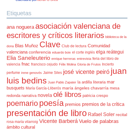
Etiquetas
asociación valenciana de
ana noguera
escritores y críticos literarios
biblioteca de la
Clave
Blas Muñoz
Comunidad
Club de lectura
dona
elga reátegui
valenciana
conferencia
el corte inglés
eduardo boix
Elia Saneleuterio
feria del libro de
enrique herreras
entrevista
fnac
valencia
francisco cejudo
Incierto
Félix Molina
Gloria de Frutos
juan
josé vicente peiró
perfume
Jaime Siles
irene genovés
luis bedins
mar
la ardilla literaria
Juan Pablo Zapater
busquets
maría ángeles chavarría
mesa
María García-Lliberós
olé libros
novela
redonda
narrativa
patricia crespo
poesía
poemario
premios de la crítica
premios
presentación de libro
Rafael Soler
recital
Vicente Barberá
Vuelo de palabras
rosa maría vilarroig
ámbito cultural