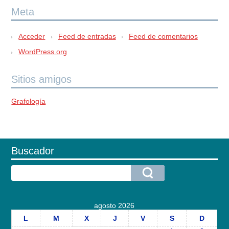
Meta
Acceder
Feed de entradas
Feed de comentarios
WordPress.org
Sitios amigos
Grafología
Buscador
agosto 2026
L
M
X
J
V
S
D