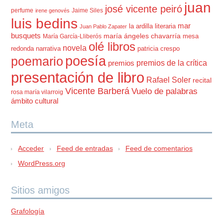
juan
josé vicente peiró
perfume
Jaime Siles
irene genovés
luis bedins
mar
la ardilla literaria
Juan Pablo Zapater
busquets
maría ángeles chavarría
mesa
María García-Lliberós
olé libros
novela
redonda
narrativa
patricia crespo
poesía
poemario
premios de la crítica
premios
presentación de libro
Rafael Soler
recital
Vicente Barberá
Vuelo de palabras
rosa maría vilarroig
ámbito cultural
Meta
Acceder
Feed de entradas
Feed de comentarios
WordPress.org
Sitios amigos
Grafología