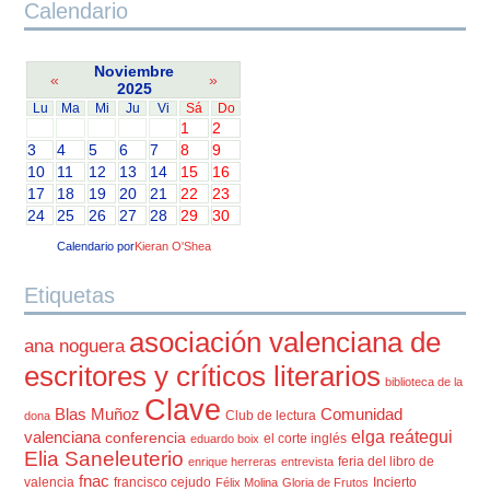
Calendario
Noviembre
«
»
2025
Lu
Ma
Mi
Ju
Vi
Sá
Do
1
2
3
4
5
6
7
8
9
10
11
12
13
14
15
16
17
18
19
20
21
22
23
24
25
26
27
28
29
30
Calendario por
Kieran O'Shea
Etiquetas
asociación valenciana de
ana noguera
escritores y críticos literarios
biblioteca de la
Clave
Blas Muñoz
Comunidad
Club de lectura
dona
elga reátegui
valenciana
conferencia
el corte inglés
eduardo boix
Elia Saneleuterio
feria del libro de
enrique herreras
entrevista
fnac
valencia
francisco cejudo
Incierto
Félix Molina
Gloria de Frutos