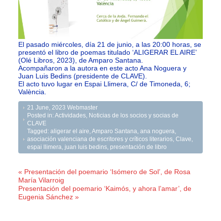
El pasado miércoles, día 21 de junio, a las 20:00 horas, se
presentó el libro de poemas titulado ‘ALIGERAR EL AIRE’
(Olé Libros, 2023), de Amparo Santana.
Acompañaron a la autora en este acto Ana Noguera y
Juan Luis Bedins (presidente de CLAVE).
El acto tuvo lugar en Espai Llimera, C/ de Timoneda, 6;
València.
21 June, 2023
Webmaster
Posted in:
Actividades
,
Noticias de los socios y socias de
CLAVE
Tagged:
aligerar el aire
,
Amparo Santana
,
ana noguera
,
asociación valenciana de escritores y críticos literarios
,
Clave
,
espai llimera
,
juan luis bedins
,
presentación de libro
« Presentación del poemario ‘Isómero de Sol’, de Rosa
María Vilarroig
Presentación del poemario ‘Kaimós, y ahora l’amar’, de
Eugenia Sánchez »