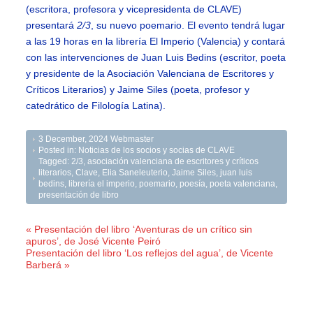
(escritora, profesora y vicepresidenta de CLAVE)
presentará
2/3
, su nuevo poemario. El evento tendrá lugar
a las 19 horas en la librería El Imperio (Valencia) y contará
con las intervenciones de Juan Luis Bedins (escritor, poeta
y presidente de la Asociación Valenciana de Escritores y
Críticos Literarios) y Jaime Siles (poeta, profesor y
catedrático de Filología Latina).
3 December, 2024
Webmaster
Posted in:
Noticias de los socios y socias de CLAVE
Tagged:
2/3
,
asociación valenciana de escritores y críticos
literarios
,
Clave
,
Elia Saneleuterio
,
Jaime Siles
,
juan luis
bedins
,
librería el imperio
,
poemario
,
poesía
,
poeta valenciana
,
presentación de libro
« Presentación del libro ‘Aventuras de un crítico sin
apuros’, de José Vicente Peiró
Presentación del libro ‘Los reflejos del agua’, de Vicente
Barberá »