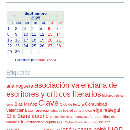
Septiembre
«
»
2025
Lu
Ma
Mi
Ju
Vi
Sá
Do
1
2
3
4
5
6
7
8
9
10
11
12
13
14
15
16
17
18
19
20
21
22
23
24
25
26
27
28
29
30
Calendario por
Kieran O'Shea
Etiquetas
asociación valenciana de
ana noguera
escritores y críticos literarios
biblioteca de la
Clave
Blas Muñoz
Comunidad
Club de lectura
dona
elga reátegui
valenciana
conferencia
el corte inglés
eduardo boix
Elia Saneleuterio
feria del libro de
enrique herreras
entrevista
fnac
valencia
francisco cejudo
Incierto
Félix Molina
Gloria de Frutos
juan
josé vicente peiró