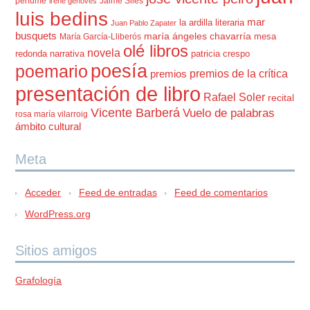
perfume
Jaime Siles
irene genovés
luis bedins
mar
la ardilla literaria
Juan Pablo Zapater
busquets
maría ángeles chavarría
mesa
María García-Lliberós
olé libros
novela
redonda
narrativa
patricia crespo
poesía
poemario
premios de la crítica
premios
presentación de libro
Rafael Soler
recital
Vicente Barberá
Vuelo de palabras
rosa maría vilarroig
ámbito cultural
Meta
Acceder
Feed de entradas
Feed de comentarios
WordPress.org
Sitios amigos
Grafología