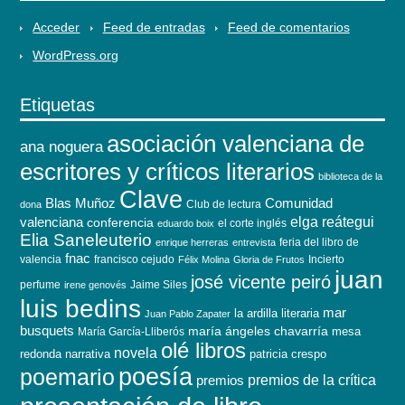
Acceder
Feed de entradas
Feed de comentarios
WordPress.org
Etiquetas
asociación valenciana de
ana noguera
escritores y críticos literarios
biblioteca de la
Clave
Blas Muñoz
Comunidad
Club de lectura
dona
elga reátegui
valenciana
conferencia
el corte inglés
eduardo boix
Elia Saneleuterio
feria del libro de
enrique herreras
entrevista
fnac
valencia
francisco cejudo
Incierto
Félix Molina
Gloria de Frutos
juan
josé vicente peiró
perfume
Jaime Siles
irene genovés
luis bedins
mar
la ardilla literaria
Juan Pablo Zapater
busquets
maría ángeles chavarría
mesa
María García-Lliberós
olé libros
novela
redonda
narrativa
patricia crespo
poesía
poemario
premios de la crítica
premios