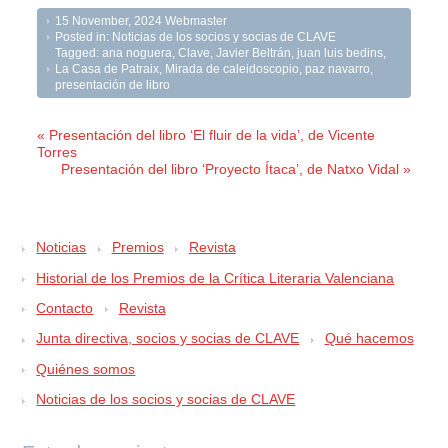
15 November, 2024
Webmaster
Posted in:
Noticias de los socios y socias de CLAVE
Tagged:
ana noguera
,
Clave
,
Javier Beltrán
,
juan luis bedins
,
La Casa de Patraix
,
Mirada de caleidoscopio
,
paz navarro
,
presentación de libro
« Presentación del libro ‘El fluir de la vida’, de Vicente
Torres
Presentación del libro ‘Proyecto Ítaca’, de Natxo Vidal »
Noticias
Premios
Revista
Historial de los Premios de la Crítica Literaria Valenciana
Contacto
Revista
Junta directiva, socios y socias de CLAVE
Qué hacemos
Quiénes somos
Noticias de los socios y socias de CLAVE