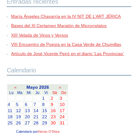
Entradas recientes
María Ángeles Chavarría en la IV NIT DE L’ART JÉRICA
Bases del XI Certamen Maratón de Microrrelatos
XIII Velada de Vinos y Versos
VIII Encuentro de Poesía en la Casa Verde de Chumillas
Artículo de José Vicente Peiró en el diario ‘Las Provincias’
Calendario
«
Mayo 2026
»
Lu
Ma
Mi
Ju
Vi
Sá
Do
1
2
3
4
5
6
7
8
9
10
11
12
13
14
15
16
17
18
19
20
21
22
23
24
25
26
27
28
29
30
31
Calendario por
Kieran O'Shea