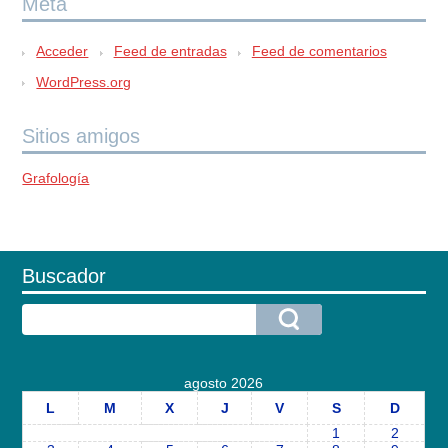
Meta
Acceder
Feed de entradas
Feed de comentarios
WordPress.org
Sitios amigos
Grafología
Buscador
agosto 2026
L
M
X
J
V
S
D
1
2