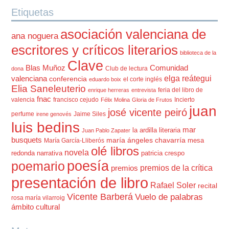
Etiquetas
asociación valenciana de
ana noguera
escritores y críticos literarios
biblioteca de la
Clave
Blas Muñoz
Comunidad
Club de lectura
dona
elga reátegui
valenciana
conferencia
el corte inglés
eduardo boix
Elia Saneleuterio
feria del libro de
enrique herreras
entrevista
fnac
valencia
francisco cejudo
Incierto
Félix Molina
Gloria de Frutos
juan
josé vicente peiró
perfume
Jaime Siles
irene genovés
luis bedins
mar
la ardilla literaria
Juan Pablo Zapater
busquets
maría ángeles chavarría
mesa
María García-Lliberós
olé libros
novela
redonda
narrativa
patricia crespo
poesía
poemario
premios de la crítica
premios
presentación de libro
Rafael Soler
recital
Vicente Barberá
Vuelo de palabras
rosa maría vilarroig
ámbito cultural