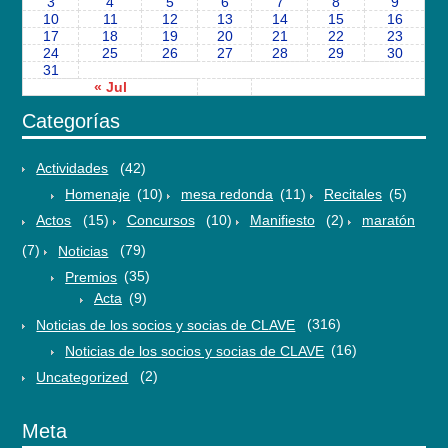
3
4
5
6
7
8
9
10
11
12
13
14
15
16
17
18
19
20
21
22
23
24
25
26
27
28
29
30
31
« Jul
Categorías
Actividades
(42)
Homenaje
(10)
mesa redonda
(11)
Recitales
(5)
Actos
(15)
Concursos
(10)
Manifiesto
(2)
maratón
(7)
Noticias
(79)
Premios
(35)
Acta
(9)
Noticias de los socios y socias de CLAVE
(316)
Noticias de los socios y socias de CLAVE
(16)
Uncategorized
(2)
Meta