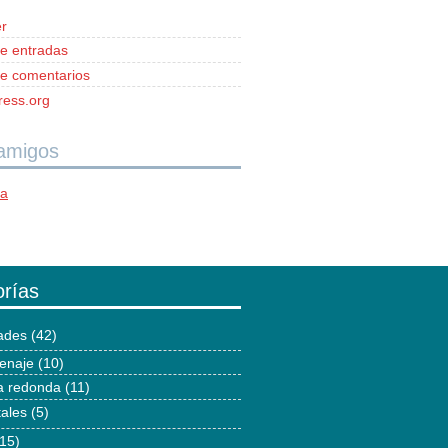
r
e entradas
e comentarios
ess.org
 amigos
ía
rías
dades
(42)
enaje
(10)
 redonda
(11)
tales
(5)
15)