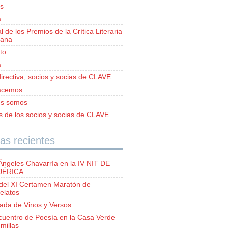
s
a
al de los Premios de la Crítica Literaria
iana
to
a
irectiva, socios y socias de CLAVE
acemos
es somos
as de los socios y socias de CLAVE
as recientes
Ángeles Chavarría en la IV NIT DE
 JÉRICA
del XI Certamen Maratón de
elatos
lada de Vinos y Versos
ncuentro de Poesía en la Casa Verde
millas