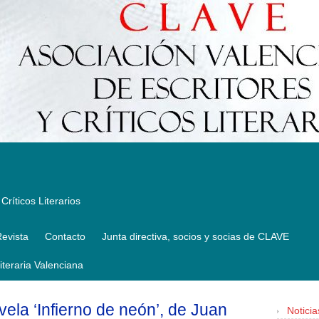
Críticos Literarios
evista
Contacto
Junta directiva, socios y socias de CLAVE
Literaria Valenciana
vela ‘Infierno de neón’, de Juan
Noticia