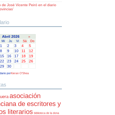
o de José Vicente Peiró en el diario
ovincias’
ario
Abril 2026
»
Mi
Ju
Vi
Sá
Do
1
2
3
4
5
8
9
10
11
12
15
16
17
18
19
22
23
24
25
26
29
30
dario por
Kieran O'Shea
tas
asociación
uera
ciana de escritores y
cos literarios
biblioteca de la dona