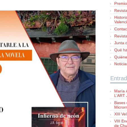
Premio
Revist
Histori
Valenc
Contac
Revist
Junta d
Qué h
Quién
Notici
Entrad
María 
L’ART
Bases 
Microrr
XIII Ve
VIII E
de Chu