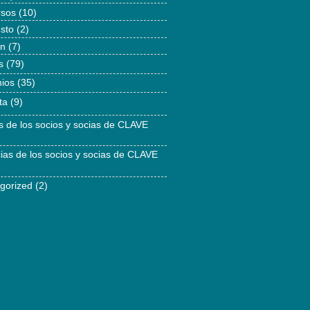
rsos
(10)
esto
(2)
ón
(7)
s
(79)
ios
(35)
ta
(9)
as de los socios y socias de CLAVE
cias de los socios y socias de CLAVE
gorized
(2)