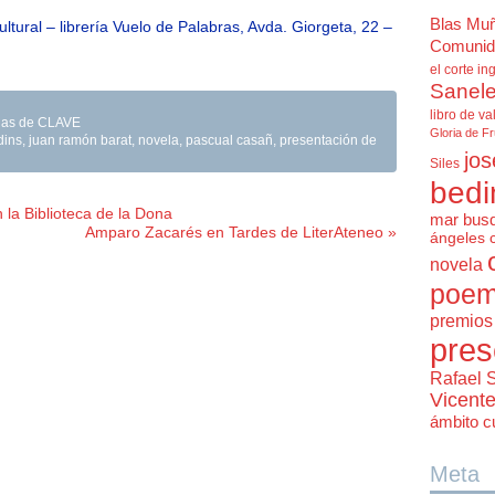
Blas Mu
ultural – librería Vuelo de Palabras, Avda. Giorgeta, 22 –
Comunid
el corte in
Sanele
libro de va
ocias de CLAVE
Gloria de F
dins
,
juan ramón barat
,
novela
,
pascual casañ
,
presentación de
jos
Siles
bedi
 la Biblioteca de la Dona
mar bus
Amparo Zacarés en Tardes de LiterAteneo »
ángeles 
novela
poem
premios 
pres
Rafael 
Vicent
ámbito cu
Meta