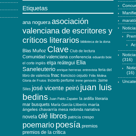
Concu
Etiquetas
Manifi
asociación
marat
ana noguera
Noticia
valenciana de escritores y
Prem
críticos literarios
biblioteca de la dona
Ac
Clave
Blas Muñoz
Club de lectura
Notici
Comunidad valenciana
conferencia
eduardo boix
(316)
Elia
elga reátegui
el corte inglés
Noti
Saneleuterio
feria del
enrique herreras
entrevista
(16)
fnac
libro de valencia
francisco cejudo
Félix Molina
Incierto perfume
Jaime
Gloria de Frutos
irene genovés
Uncate
juan luis
josé vicente peiró
Siles
bedins
la ardilla literaria
Juan Pablo Zapater
mar busquets
maría
María García-Lliberós
ángeles chavarría
mesa redonda
narrativa
olé libros
novela
patricia crespo
poesía
poemario
premios
premios de la crítica