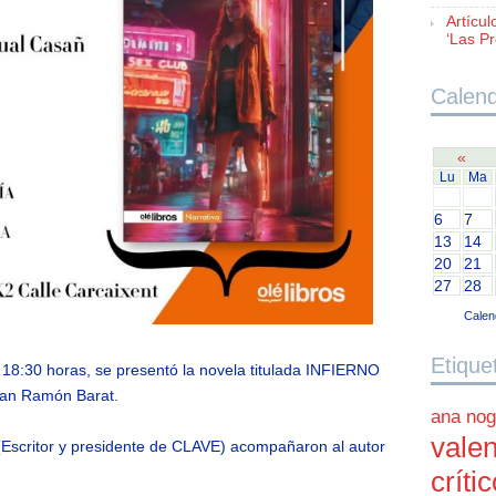
Artícul
‘Las Pr
Calend
«
Lu
Ma
6
7
13
14
20
21
27
28
Calen
Etique
s 18:30 horas, se presentó la novela titulada INFIERNO
uan Ramón Barat.
ana nog
valen
(Escritor y presidente de CLAVE) acompañaron al autor
críti