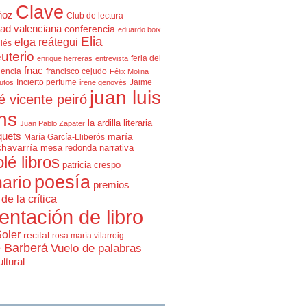
Clave
ñoz
Club de lectura
ad valenciana
conferencia
eduardo boix
Elia
elga reátegui
glés
uterio
feria del
enrique herreras
entrevista
fnac
lencia
francisco cejudo
Félix Molina
Incierto perfume
Jaime
rutos
irene genovés
juan luis
é vicente peiró
ns
la ardilla literaria
Juan Pablo Zapater
quets
maría
María García-Lliberós
chavarría
mesa redonda
narrativa
olé libros
patricia crespo
poesía
ario
premios
de la crítica
entación de libro
Soler
recital
rosa maría vilarroig
e Barberá
Vuelo de palabras
ltural