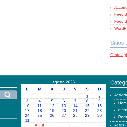
Accede
Feed d
Feed d
WordPr
Sitios
Grafolog
Catego
agosto 2026
L
M
X
J
V
S
D
Activi
1
2
3
4
5
6
7
8
9
Hom
10
11
12
13
14
15
16
mesa
17
18
19
20
21
22
23
24
25
26
27
28
29
30
Reci
31
« Jul
Actos
(