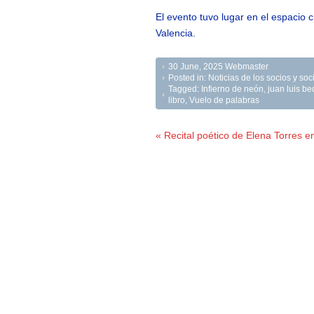
El evento tuvo lugar en el espacio c
Valencia.
30 June, 2025
Webmaster
Posted in:
Noticias de los socios y s
Tagged:
Infierno de neón
,
juan luis be
libro
,
Vuelo de palabras
« Recital poético de Elena Torres en