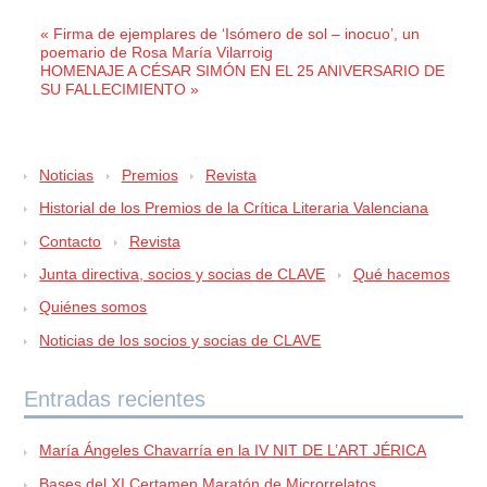
« Firma de ejemplares de ‘Isómero de sol – inocuo’, un
poemario de Rosa María Vilarroig
HOMENAJE A CÉSAR SIMÓN EN EL 25 ANIVERSARIO DE
SU FALLECIMIENTO »
Noticias
Premios
Revista
Historial de los Premios de la Crítica Literaria Valenciana
Contacto
Revista
Junta directiva, socios y socias de CLAVE
Qué hacemos
Quiénes somos
Noticias de los socios y socias de CLAVE
Entradas recientes
María Ángeles Chavarría en la IV NIT DE L’ART JÉRICA
Bases del XI Certamen Maratón de Microrrelatos