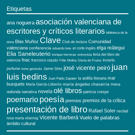
Etiquetas
asociación valenciana de
ana noguera
escritores y críticos literarios
biblioteca de la
Clave
Blas Muñoz
Comunidad
Club de lectura
dona
elga reátegui
valenciana
conferencia
el corte inglés
eduardo boix
Elia Saneleuterio
feria del libro de
enrique herreras
entrevista
fnac
valencia
francisco cejudo
Incierto
Félix Molina
Gloria de Frutos
juan
josé vicente peiró
perfume
Jaime Siles
irene genovés
luis bedins
mar
la ardilla literaria
Juan Pablo Zapater
busquets
maría ángeles chavarría
mesa
María García-Lliberós
olé libros
novela
redonda
narrativa
patricia crespo
poesía
poemario
premios de la crítica
premios
presentación de libro
Rafael Soler
recital
Vicente Barberá
Vuelo de palabras
rosa maría vilarroig
ámbito cultural