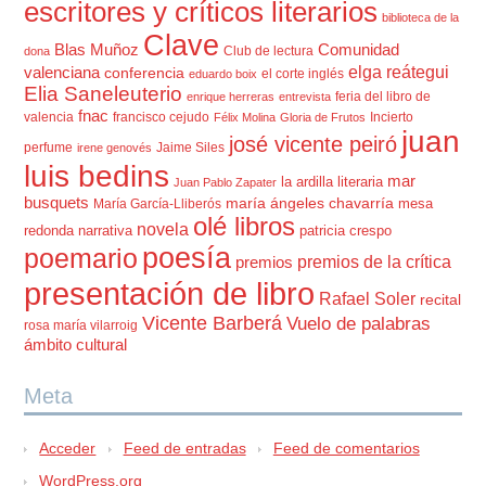
escritores y críticos literarios
biblioteca de la
Clave
Blas Muñoz
Comunidad
Club de lectura
dona
elga reátegui
valenciana
conferencia
el corte inglés
eduardo boix
Elia Saneleuterio
feria del libro de
enrique herreras
entrevista
fnac
valencia
francisco cejudo
Incierto
Félix Molina
Gloria de Frutos
juan
josé vicente peiró
perfume
Jaime Siles
irene genovés
luis bedins
mar
la ardilla literaria
Juan Pablo Zapater
busquets
maría ángeles chavarría
mesa
María García-Lliberós
olé libros
novela
redonda
narrativa
patricia crespo
poesía
poemario
premios de la crítica
premios
presentación de libro
Rafael Soler
recital
Vicente Barberá
Vuelo de palabras
rosa maría vilarroig
ámbito cultural
Meta
Acceder
Feed de entradas
Feed de comentarios
WordPress.org