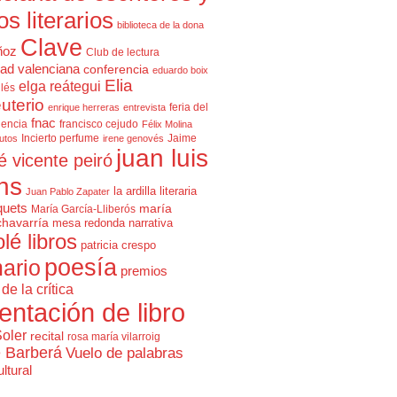
cos literarios
biblioteca de la dona
Clave
ñoz
Club de lectura
ad valenciana
conferencia
eduardo boix
Elia
elga reátegui
glés
uterio
feria del
enrique herreras
entrevista
fnac
lencia
francisco cejudo
Félix Molina
Incierto perfume
Jaime
rutos
irene genovés
juan luis
é vicente peiró
ns
la ardilla literaria
Juan Pablo Zapater
quets
maría
María García-Lliberós
chavarría
mesa redonda
narrativa
olé libros
patricia crespo
poesía
ario
premios
de la crítica
entación de libro
Soler
recital
rosa maría vilarroig
e Barberá
Vuelo de palabras
ltural