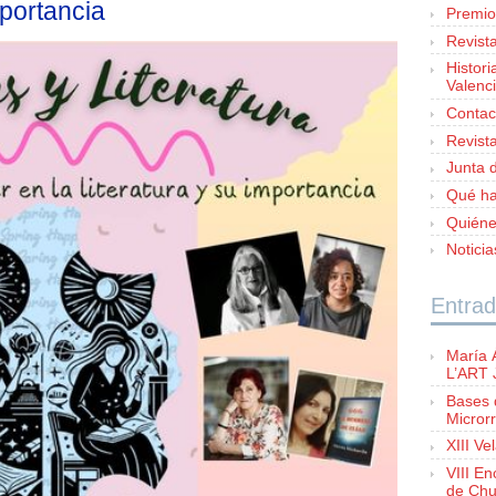
mportancia
Premio
Revist
Histori
Valenc
Contac
Revist
Junta d
Qué h
Quién
Notici
Entrad
María 
L’ART
Bases 
Microrr
XIII Ve
VIII E
de Chu