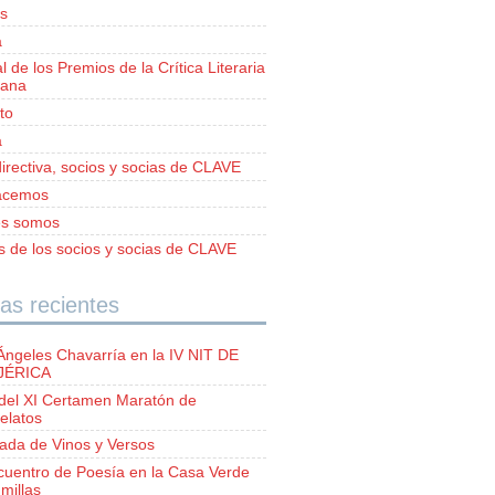
s
a
al de los Premios de la Crítica Literaria
iana
to
a
irectiva, socios y socias de CLAVE
acemos
es somos
as de los socios y socias de CLAVE
as recientes
Ángeles Chavarría en la IV NIT DE
 JÉRICA
del XI Certamen Maratón de
elatos
lada de Vinos y Versos
ncuentro de Poesía en la Casa Verde
millas