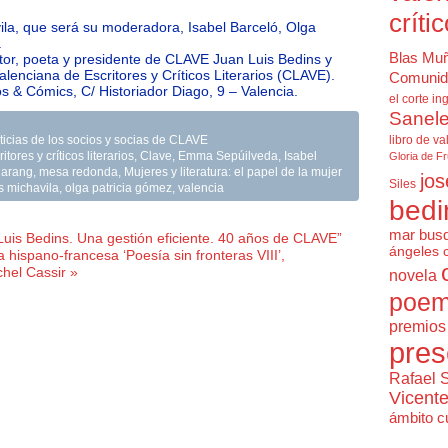
críti
ila, que será su moderadora, Isabel Barceló, Olga
.
Blas Mu
itor, poeta y presidente de CLAVE Juan Luis Bedins y
alenciana de Escritores y Críticos Literarios (CLAVE).
Comunid
s & Cómics, C/ Historiador Diago, 9 – Valencia.
el corte in
Sanele
libro de va
ticias de los socios y socias de CLAVE
ores y críticos literarios
,
Clave
,
Emma Sepúilveda
,
Isabel
Gloria de F
garang
,
mesa redonda
,
Mujeres y literatura: el papel de la mujer
jos
Siles
s michavila
,
olga patricia gómez
,
valencia
bedi
mar bus
Luis Bedins. Una gestión eficiente. 40 años de CLAVE”
ángeles 
 hispano-francesa ‘Poesía sin fronteras VIII’,
hel Cassir »
novela
poem
premios 
pres
Rafael 
Vicent
ámbito cu