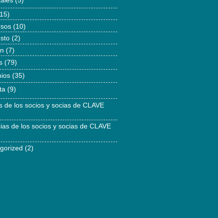
tales
(5)
15)
rsos
(10)
esto
(2)
ón
(7)
s
(79)
ios
(35)
ta
(9)
as de los socios y socias de CLAVE
cias de los socios y socias de CLAVE
gorized
(2)