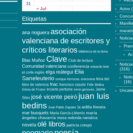
Reci
31
« Jul
Actos
(
Concu
Etiquetas
Manifi
asociación
marat
ana noguera
Noticia
valenciana de escritores y
Prem
críticos literarios
biblioteca de la dona
Ac
Clave
Blas Muñoz
Club de lectura
Notici
Comunidad valenciana
conferencia
eduardo boix
(316)
Elia
elga reátegui
el corte inglés
Noti
Saneleuterio
feria del
enrique herreras
entrevista
(16)
fnac
libro de valencia
francisco cejudo
Félix Molina
Incierto perfume
Jaime
Gloria de Frutos
irene genovés
Uncate
juan luis
josé vicente peiró
Siles
bedins
la ardilla literaria
Juan Pablo Zapater
mar busquets
maría
María García-Lliberós
ángeles chavarría
mesa redonda
narrativa
olé libros
novela
patricia crespo
poesía
poemario