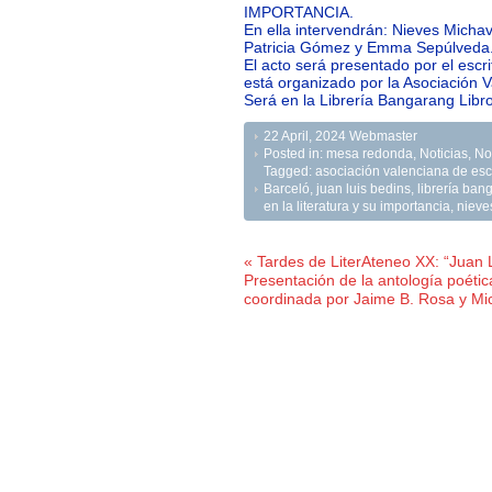
IMPORTANCIA.
En ella intervendrán: Nieves Michav
Patricia Gómez y Emma Sepúlveda
El acto será presentado por el escr
está organizado por la Asociación V
Será en la Librería Bangarang Libro
22 April, 2024
Webmaster
Posted in:
mesa redonda
,
Noticias
,
No
Tagged:
asociación valenciana de escrit
Barceló
,
juan luis bedins
,
librería ban
en la literatura y su importancia
,
nieve
« Tardes de LiterAteneo XX: “Juan 
Presentación de la antología poética
coordinada por Jaime B. Rosa y Mic