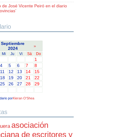
o de José Vicente Peiró en el diario
ovincias’
ario
Septiembre
»
2024
Mi
Ju
Vi
Sá
Do
1
4
5
6
7
8
11
12
13
14
15
18
19
20
21
22
25
26
27
28
29
dario por
Kieran O'Shea
tas
asociación
uera
ciana de escritores y