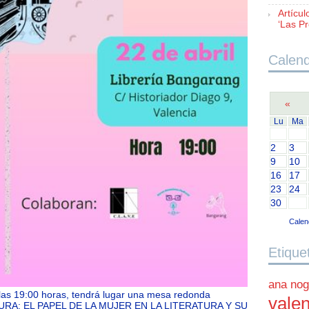
Artícul
‘Las Pr
Calend
«
Lu
Ma
2
3
9
10
16
17
23
24
30
Calen
Etique
ana nog
a las 19:00 horas, tendrá lugar una mesa redonda
valen
URA: EL PAPEL DE LA MUJER EN LA LITERATURA Y SU