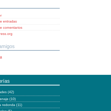
r
e entradas
e comentarios
ess.org
 amigos
ía
rías
dades
(42)
enaje
(10)
 redonda
(11)