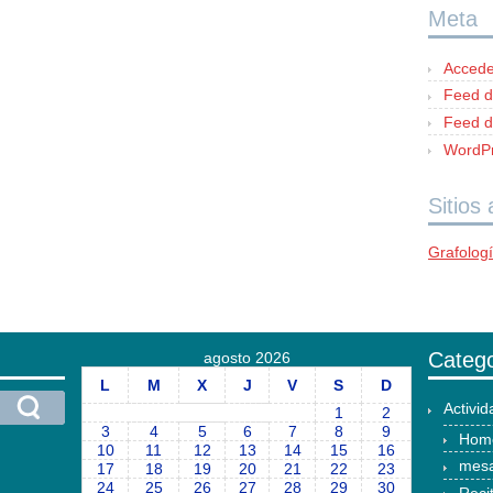
Meta
Accede
Feed d
Feed d
WordPr
Sitios
Grafolog
Catego
agosto 2026
L
M
X
J
V
S
D
Activi
1
2
3
4
5
6
7
8
9
Hom
10
11
12
13
14
15
16
mesa
17
18
19
20
21
22
23
24
25
26
27
28
29
30