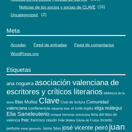
Noticias de los socios y socias de CLAVE
(16)
Uncategorized
(2)
Meta
Acceder
Feed de entradas
Feed de comentarios
WordPress.org
Etiquetas
asociación valenciana de
ana noguera
escritores y críticos literarios
biblioteca de la
Clave
Blas Muñoz
Comunidad
Club de lectura
dona
elga reátegui
valenciana
conferencia
el corte inglés
eduardo boix
Elia Saneleuterio
feria del libro de
enrique herreras
entrevista
fnac
valencia
francisco cejudo
Incierto
Félix Molina
Gloria de Frutos
juan
josé vicente peiró
perfume
Jaime Siles
irene genovés