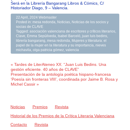
Será en la Librería Bangarang Libros & Cómics, C/
Historiador Diago, 9 – Valencia.
22 April, 2024
Webmaster
Posted in:
mesa redonda
,
Noticias
,
Noticias de los socios y
socias de CLAVE
Tagged:
asociación valenciana de escritores y críticos literarios
,
Clave
,
Emma Sepúilveda
,
Isabel Barceló
,
juan luis bedins
,
librería bangarang
,
mesa redonda
,
Mujeres y literatura: el
papel de la mujer en la literatura y su importancia
,
nieves
michavila
,
olga patricia gómez
,
valencia
« Tardes de LiterAteneo XX: “Juan Luis Bedins. Una
gestión eficiente. 40 años de CLAVE”
Presentación de la antología poética hispano-francesa
‘Poesía sin fronteras VIII’, coordinada por Jaime B. Rosa y
Michel Cassir »
Noticias
Premios
Revista
Historial de los Premios de la Crítica Literaria Valenciana
Contacto
Revista