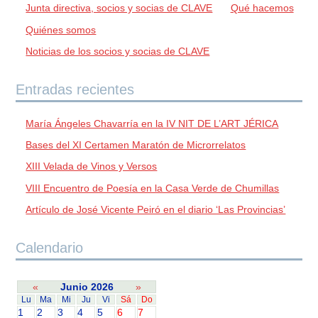
Junta directiva, socios y socias de CLAVE
Qué hacemos
Quiénes somos
Noticias de los socios y socias de CLAVE
Entradas recientes
María Ángeles Chavarría en la IV NIT DE L’ART JÉRICA
Bases del XI Certamen Maratón de Microrrelatos
XIII Velada de Vinos y Versos
VIII Encuentro de Poesía en la Casa Verde de Chumillas
Artículo de José Vicente Peiró en el diario ‘Las Provincias’
Calendario
«
Junio 2026
»
Lu
Ma
Mi
Ju
Vi
Sá
Do
1
2
3
4
5
6
7