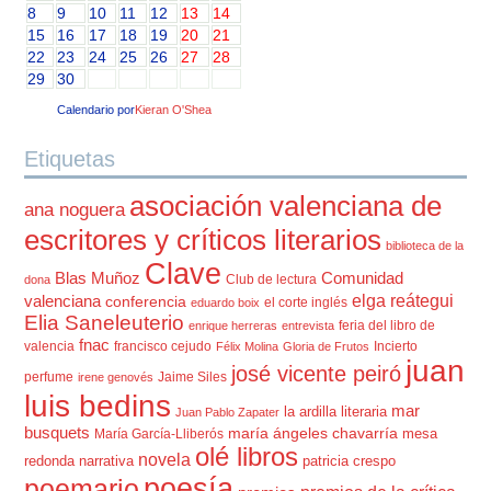
8
9
10
11
12
13
14
15
16
17
18
19
20
21
22
23
24
25
26
27
28
29
30
Calendario por
Kieran O'Shea
Etiquetas
asociación valenciana de
ana noguera
escritores y críticos literarios
biblioteca de la
Clave
Blas Muñoz
Comunidad
Club de lectura
dona
elga reátegui
valenciana
conferencia
el corte inglés
eduardo boix
Elia Saneleuterio
feria del libro de
enrique herreras
entrevista
fnac
valencia
francisco cejudo
Incierto
Félix Molina
Gloria de Frutos
juan
josé vicente peiró
perfume
Jaime Siles
irene genovés
luis bedins
mar
la ardilla literaria
Juan Pablo Zapater
busquets
maría ángeles chavarría
mesa
María García-Lliberós
olé libros
novela
redonda
narrativa
patricia crespo
poesía
poemario