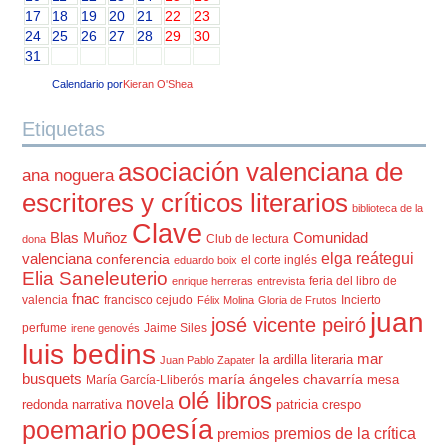
17
18
19
20
21
22
23
24
25
26
27
28
29
30
31
Calendario por
Kieran O'Shea
Etiquetas
asociación valenciana de
ana noguera
escritores y críticos literarios
biblioteca de la
Clave
Blas Muñoz
Comunidad
Club de lectura
dona
elga reátegui
valenciana
conferencia
el corte inglés
eduardo boix
Elia Saneleuterio
feria del libro de
enrique herreras
entrevista
fnac
valencia
francisco cejudo
Incierto
Félix Molina
Gloria de Frutos
juan
josé vicente peiró
perfume
Jaime Siles
irene genovés
luis bedins
mar
la ardilla literaria
Juan Pablo Zapater
busquets
maría ángeles chavarría
mesa
María García-Lliberós
olé libros
novela
redonda
narrativa
patricia crespo
poesía
poemario
premios de la crítica
premios