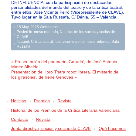
DE INFLUENCIA, con la participación de destacadas
personalidades del mundo del teatro y de la crítica teatral,
entre ellos, José Vicente Peiró (Vicepresidente de CLAVE).
Tuvo lugar en la Sala Russafa, C/ Dénia, 55 – València.
15 May, 2025
Webmaster
Posted in:
mesa redonda
,
Noticias de los socios y socias de
CLAVE
Tagged:
Crítica teatral
,
josé vicente peiró
,
mesa redonda
,
Sala
Russafa
« Presentación del poemario ‘Garudá’, de José Antonio
Mateo Albeldo
Presentación del libro ‘Petra robot librera. El misterio de
los girasoles’, de Irene Genovés »
Noticias
Premios
Revista
Historial de los Premios de la Crítica Literaria Valenciana
Contacto
Revista
Junta directiva, socios y socias de CLAVE
Qué hacemos