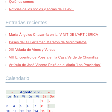
Quiénes somos
Noticias de los socios y socias de CLAVE
Entradas recientes
María Ángeles Chavarría en la IV NIT DE L’ART JÉRICA
Bases del XI Certamen Maratón de Microrrelatos
XIII Velada de Vinos y Versos
VIII Encuentro de Poesía en la Casa Verde de Chumillas
Artículo de José Vicente Peiró en el diario ‘Las Provincias’
Calendario
«
Agosto 2026
»
Lu
Ma
Mi
Ju
Vi
Sá
Do
1
2
3
4
5
6
7
8
9
10
11
12
13
14
15
16