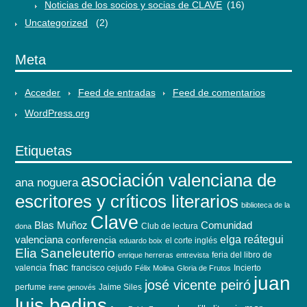
Noticias de los socios y socias de CLAVE
(16)
Uncategorized
(2)
Meta
Acceder
Feed de entradas
Feed de comentarios
WordPress.org
Etiquetas
asociación valenciana de
ana noguera
escritores y críticos literarios
biblioteca de la
Clave
Blas Muñoz
Comunidad
Club de lectura
dona
elga reátegui
valenciana
conferencia
el corte inglés
eduardo boix
Elia Saneleuterio
feria del libro de
enrique herreras
entrevista
fnac
valencia
francisco cejudo
Incierto
Félix Molina
Gloria de Frutos
juan
josé vicente peiró
perfume
Jaime Siles
irene genovés
luis bedins