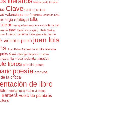
cos literarios
biblioteca de la dona
Clave
ñoz
Club de lectura
ad valenciana
conferencia
eduardo boix
Elia
elga reátegui
glés
uterio
feria del
enrique herreras
entrevista
fnac
lencia
francisco cejudo
Félix Molina
Incierto perfume
Jaime
rutos
irene genovés
juan luis
é vicente peiró
ns
la ardilla literaria
Juan Pablo Zapater
quets
maría
María García-Lliberós
chavarría
mesa redonda
narrativa
olé libros
patricia crespo
poesía
ario
premios
de la crítica
entación de libro
Soler
recital
rosa maría vilarroig
e Barberá
Vuelo de palabras
ltural