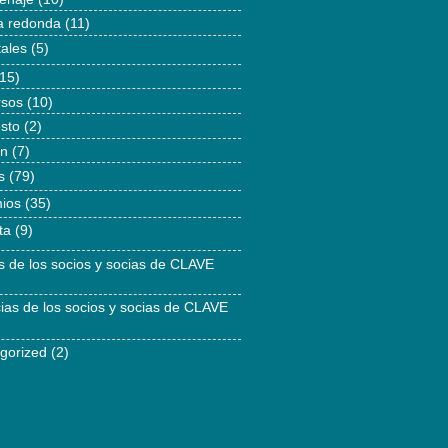
 redonda
(11)
tales
(5)
15)
rsos
(10)
esto
(2)
ón
(7)
s
(79)
ios
(35)
ta
(9)
as de los socios y socias de CLAVE
cias de los socios y socias de CLAVE
gorized
(2)