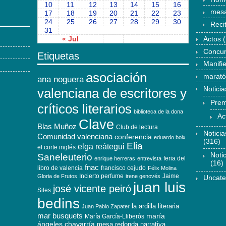
10
11
12
13
14
15
16
mesa
17
18
19
20
21
22
23
24
25
26
27
28
29
30
Reci
31
« Jul
Actos
(
Concu
Etiquetas
Manifi
asociación
marat
ana noguera
Noticia
valenciana de escritores y
Prem
críticos literarios
biblioteca de la dona
Ac
Clave
Blas Muñoz
Club de lectura
Notici
Comunidad valenciana
conferencia
eduardo boix
(316)
Elia
elga reátegui
el corte inglés
Noti
Saneleuterio
feria del
enrique herreras
entrevista
(16)
fnac
libro de valencia
francisco cejudo
Félix Molina
Incierto perfume
Jaime
Gloria de Frutos
irene genovés
Uncate
juan luis
josé vicente peiró
Siles
bedins
la ardilla literaria
Juan Pablo Zapater
mar busquets
maría
María García-Lliberós
ángeles chavarría
mesa redonda
narrativa