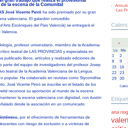
l gran trabajo que realiza el profesional
 de la escena de la Comunitat
Artícul
‘Las Pr
S José Vicente Peiró
ha sido premiado por su gran
cena valenciana. El galardón concedido
Calend
’Arts Escèniques del Pais Valencià) se entregará el
e Valencia.
«
lología, profesor universitario, miembro de la Academia
Lu
Ma
crítico teatral de LAS PROVINCIAS y especialista en
1
2
ha publicado libros, artículos y realizado ediciones de
8
9
o parte del equipo de investigadores del profesor Josep
15
16
hivo teatral de la Academia Valenciana de la Lengua,
22
23
o popular. Ha colaborado en revistas como Stycomithia
29
30
o, José Vicente Peiró se inscribe en el listado de los
Calen
vetid reconoce su aportación al mundo de la escena
antener la escena valenciana con dignidad, con ilusión
Etique
 señalado desde la asociación en un comunicado.
ana nog
Sistémico,
por el ofrecimiento de herramientas de
valen
scentes con riesgo de exclusión o a víctimas de