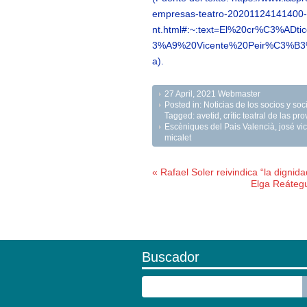
empresas-teatro-20201124141400-
nt.html#:~:text=El%20cr%C3%AD
3%A9%20Vicente%20Peir%C3%B3
a).
27 April, 2021
Webmaster
Posted in:
Noticias de los socios y s
Tagged:
avetid
,
crític teatral de las pr
Escèniques del Pais Valencià
,
josé vi
micalet
« Rafael Soler reivindica “la digni
Elga Reátegu
Buscador