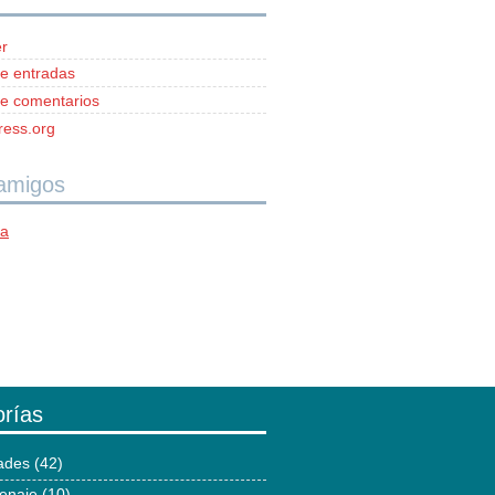
r
e entradas
e comentarios
ess.org
 amigos
ía
rías
dades
(42)
enaje
(10)