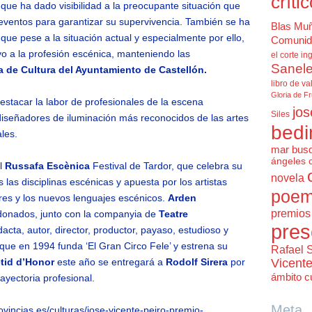
críti
 que ha dado visibilidad a la preocupante situación que
s eventos para garantizar su supervivencia. También se ha
Blas Mu
que pese a la situación actual y especialmente por ello,
Comunid
o a la profesión escénica, manteniendo las
el corte in
Sanele
a de Cultura del Ayuntamiento de Castellón.
libro de va
Gloria de F
estacar la labor de profesionales de la escena
jos
Siles
 diseñadores de iluminación más reconocidos de las artes
bedi
les.
mar bus
ángeles 
al
Russafa Escènica
Festival de Tardor, que celebra su
novela
las disciplinas escénicas y apuesta por los artistas
poem
res y los nuevos lenguajes escénicos.
Arden
premios 
rdonados, junto con la companyia de
Teatre
pres
dacta, autor, director, productor, payaso, estudioso y
 que en 1994 funda ‘El Gran Circo Fele’ y estrena su
Rafael 
Vicent
tid d’Honor
este año se entregará a
Rodolf Sirera
por
ámbito cu
ayectoria profesional.
Meta
ovincias.es/culturas/jose-vicente-peiro-premio-