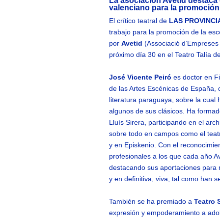
La asociación Avetid destaca e
valenciano para la promoción
El crítico teatral de
LAS PROVINCIA
trabajo para la promoción de la es
por
Avetid
(Associació d’Empreses d
próximo día 30 en el Teatro Talía d
José Vicente Peiró
es doctor en Fi
de las Artes Escénicas de España, 
literatura paraguaya, sobre la cual 
algunos de sus clásicos. Ha formad
Lluís Sirera, participando en el arc
sobre todo en campos como el teatr
y en Episkenio. Con el reconocimient
profesionales a los que cada año A
destacando sus aportaciones para m
y en definitiva, viva, tal como han
También se ha premiado a
Teatro 
expresión y empoderamiento a adole