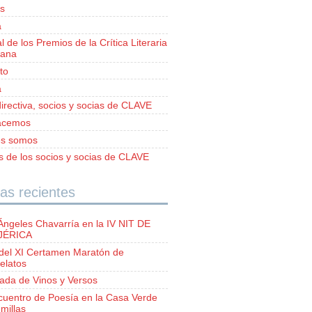
s
a
al de los Premios de la Crítica Literaria
iana
to
a
irectiva, socios y socias de CLAVE
acemos
es somos
as de los socios y socias de CLAVE
as recientes
Ángeles Chavarría en la IV NIT DE
 JÉRICA
del XI Certamen Maratón de
elatos
lada de Vinos y Versos
ncuentro de Poesía en la Casa Verde
millas