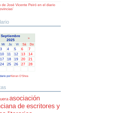
o de José Vicente Peiró en el diario
ovincias’
ario
Septiembre
»
2025
Mi
Ju
Vi
Sá
Do
3
4
5
6
7
10
11
12
13
14
17
18
19
20
21
24
25
26
27
28
dario por
Kieran O'Shea
tas
asociación
uera
ciana de escritores y