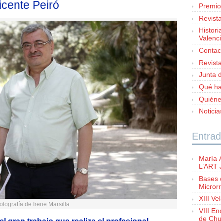
cente Peiró
Premio
Revist
Histori
Valenc
Contac
Revist
Junta d
Qué h
Quién
Notici
Entrad
María 
L’ART
Bases 
Microrr
XIII Ve
otografía de Irene Marsilla
VIII E
de Chu