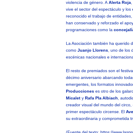
violencia de género. A
Alerta Roja
,
vive el sector del espectáculo y lo
reconocido el trabajo de entidades, 
han conservado y reforzado el apoy
programaciones como la
concejalí
La Asociación también ha querido d
como
Juanjo Llorens
, uno de los
escénicas nacionales e internaciona
El resto de premiados son el festiv
décimo aniversario abarcando todas 
emergentes, los formatos innovado
Producciones
es otro de los gala
Micalet
y
Rafa Pla Albiach
, autodi
creador visual del mundo del circo,
primer espectáculo circense. El
Ave
su extraordinaria y comprometida tr
(Fuente del texto: https://www.laspr