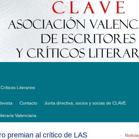
Críticos Literarios
evista
Contacto
Junta directiva, socios y socias de CLAVE
Literaria Valenciana
o premian al crítico de LAS
Noticia