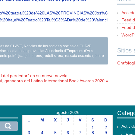
Accede
tico%20teatral%20de%20LAS%20PROVINCIAS%20Jos%C
%20ha,el%20Teatro%20Tal%C3%ADa%20de%20Valenci
Feed d
Feed d
WordPr
ocias de CLAVE
,
Noticias de los socios y socias de CLAVE
Sitios
ovincias
,
diario las provinciasAssociació d'Empreses d'Arts
cente peiró
,
juanjo Llorens
,
rodolf sirera
,
russafa escènica
,
teatre
Grafolog
dad del perdedor” en su nueva novela
i, ganadora del Latino International Book Awards 2020 »
Catego
agosto 2026
L
M
X
J
V
S
D
Activi
1
2
3
4
5
6
7
8
9
Hom