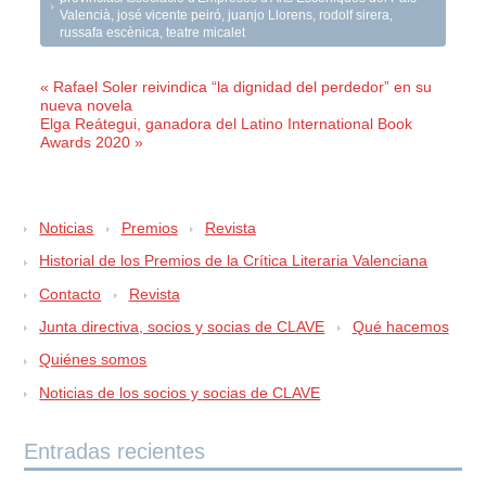
Valencià
,
josé vicente peiró
,
juanjo Llorens
,
rodolf sirera
,
russafa escènica
,
teatre micalet
« Rafael Soler reivindica “la dignidad del perdedor” en su
nueva novela
Elga Reátegui, ganadora del Latino International Book
Awards 2020 »
Noticias
Premios
Revista
Historial de los Premios de la Crítica Literaria Valenciana
Contacto
Revista
Junta directiva, socios y socias de CLAVE
Qué hacemos
Quiénes somos
Noticias de los socios y socias de CLAVE
Entradas recientes