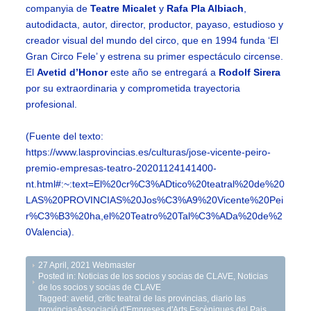
companyia de
Teatre Micalet
y
Rafa Pla Albiach
,
autodidacta, autor, director, productor, payaso, estudioso y
creador visual del mundo del circo, que en 1994 funda ‘El
Gran Circo Fele’ y estrena su primer espectáculo circense.
El
Avetid d’Honor
este año se entregará a
Rodolf Sirera
por su extraordinaria y comprometida trayectoria
profesional.
(Fuente del texto:
https://www.lasprovincias.es/culturas/jose-vicente-peiro-
premio-empresas-teatro-20201124141400-
nt.html#:~:text=El%20cr%C3%ADtico%20teatral%20de%20
LAS%20PROVINCIAS%20Jos%C3%A9%20Vicente%20Pei
r%C3%B3%20ha,el%20Teatro%20Tal%C3%ADa%20de%2
0Valencia).
27 April, 2021
Webmaster
Posted in:
Noticias de los socios y socias de CLAVE
,
Noticias
de los socios y socias de CLAVE
Tagged:
avetid
,
crític teatral de las provincias
,
diario las
provinciasAssociació d'Empreses d'Arts Escèniques del Pais