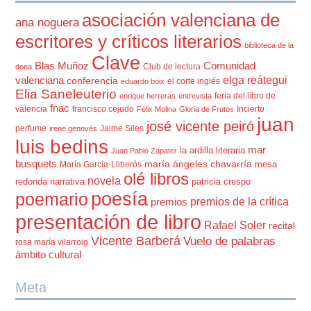
asociación valenciana de
ana noguera
escritores y críticos literarios
biblioteca de la
Clave
Blas Muñoz
Comunidad
Club de lectura
dona
elga reátegui
valenciana
conferencia
el corte inglés
eduardo boix
Elia Saneleuterio
feria del libro de
enrique herreras
entrevista
fnac
valencia
francisco cejudo
Incierto
Félix Molina
Gloria de Frutos
juan
josé vicente peiró
perfume
Jaime Siles
irene genovés
luis bedins
mar
la ardilla literaria
Juan Pablo Zapater
busquets
maría ángeles chavarría
mesa
María García-Lliberós
olé libros
novela
redonda
narrativa
patricia crespo
poesía
poemario
premios de la crítica
premios
presentación de libro
Rafael Soler
recital
Vicente Barberá
Vuelo de palabras
rosa maría vilarroig
ámbito cultural
Meta