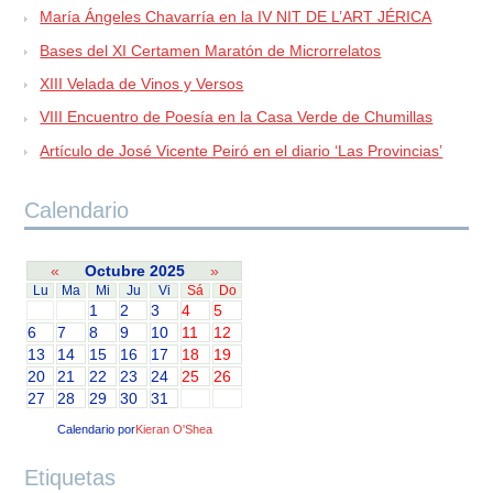
María Ángeles Chavarría en la IV NIT DE L’ART JÉRICA
Bases del XI Certamen Maratón de Microrrelatos
XIII Velada de Vinos y Versos
VIII Encuentro de Poesía en la Casa Verde de Chumillas
Artículo de José Vicente Peiró en el diario ‘Las Provincias’
Calendario
«
Octubre 2025
»
Lu
Ma
Mi
Ju
Vi
Sá
Do
1
2
3
4
5
6
7
8
9
10
11
12
13
14
15
16
17
18
19
20
21
22
23
24
25
26
27
28
29
30
31
Calendario por
Kieran O'Shea
Etiquetas