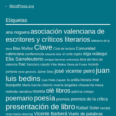
WordPress.org
Etiquetas
asociación valenciana de
ana noguera
escritores y críticos literarios
biblioteca de la
Clave
Blas Muñoz
Comunidad
Club de lectura
dona
elga reátegui
valenciana
conferencia
el corte inglés
eduardo boix
Elia Saneleuterio
feria del libro de
enrique herreras
entrevista
fnac
valencia
francisco cejudo
Incierto
Félix Molina
Gloria de Frutos
juan
josé vicente peiró
perfume
Jaime Siles
irene genovés
luis bedins
mar
la ardilla literaria
Juan Pablo Zapater
busquets
maría ángeles chavarría
mesa
María García-Lliberós
olé libros
novela
redonda
narrativa
patricia crespo
poesía
poemario
premios de la crítica
premios
presentación de libro
Rafael Soler
recital
Vicente Barberá
Vuelo de palabras
rosa maría vilarroig