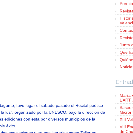
Premio
Revist
Histori
Valenc
Contac
Revist
Junta d
Qué h
Quién
Notici
Entrad
María 
L’ART
Sagunto, tuvo lugar el sábado pasado el Recital poético-
Bases 
Microrr
la luz”, organizado por la UNESCO, bajo la dirección de
res ediciones con esta por diversos municipios de la
XIII Ve
le éxito.
VIII E
de Chu
ias asociaciones y grupos literarios como Taller en