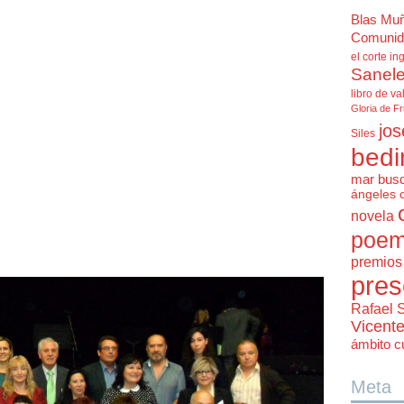
Blas Mu
Comunid
el corte in
Sanele
libro de va
Gloria de F
jos
Siles
bedi
mar bus
ángeles 
novela
poem
premios 
pres
Rafael 
Vicent
ámbito cu
Meta