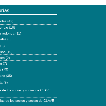
rías
dades
(42)
enaje
(10)
 redonda
(11)
tales
(5)
15)
rsos
(10)
esto
(2)
ón
(7)
s
(79)
ios
(35)
ta
(9)
as de los socios y socias de CLAVE
cias de los socios y socias de CLAVE