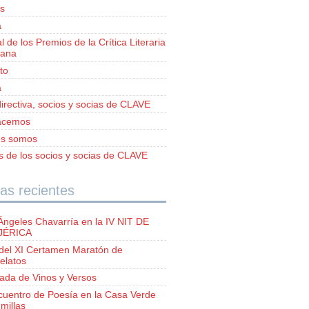
s
a
al de los Premios de la Crítica Literaria
iana
to
a
irectiva, socios y socias de CLAVE
acemos
es somos
as de los socios y socias de CLAVE
as recientes
Ángeles Chavarría en la IV NIT DE
 JÉRICA
del XI Certamen Maratón de
elatos
lada de Vinos y Versos
ncuentro de Poesía en la Casa Verde
millas