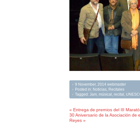
9 November, 2014
webmaster
Posted in:
Noticias
,
Recitales
Tagged:
Jam
,
músical
,
recital
,
UNESC
« Entrega de premios del III Marató
30 Aniversario de la Asociación de 
Reyes »