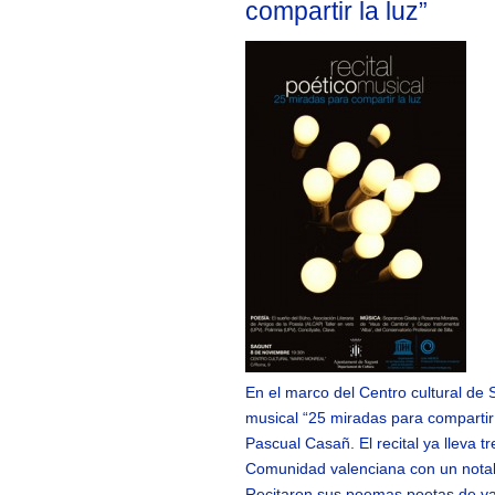
compartir la luz”
En el marco del Centro cultural de 
musical “25 miradas para compartir 
Pascual Casañ. El recital ya lleva t
Comunidad valenciana con un notab
Recitaron sus poemas poetas de var