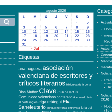
Catego
agosto 2026
L
M
X
J
V
S
D
Activi
1
2
3
4
5
6
7
8
9
Hom
10
11
12
13
14
15
16
mesa
17
18
19
20
21
22
23
24
25
26
27
28
29
30
Reci
31
« Jul
Actos
(
Concu
Etiquetas
Manifi
asociación
marat
ana noguera
Noticia
valenciana de escritores y
Prem
críticos literarios
biblioteca de la dona
Ac
Clave
Blas Muñoz
Club de lectura
Notici
Comunidad valenciana
conferencia
eduardo boix
(316)
Elia
elga reátegui
el corte inglés
Noti
Saneleuterio
feria del
enrique herreras
entrevista
(16)