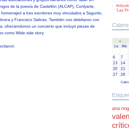
Artícul
migos de la poesía de Castellón (ALCAP), Conlyarte,
‘Las Pr
homenajeó a tres escritores muy vinculados a Sagunto,
rera y Francisco Salinas. También nos deleitaron con
Calend
a, ofreciendonos un concierto que incluyó piezas de
es como Wide side story.
«
ecitaron:
Lu
Ma
6
7
13
14
20
21
27
28
Calen
Etique
ana nog
valen
críti