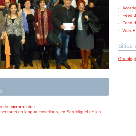
Accede
Feed d
Feed d
WordPr
Sitios
Grafolog
O
n de microrrelatos
escritores en lengua castellana, en San Miguel de los