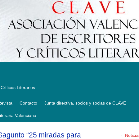
Críticos Literarios
evista
Contacto
Junta directiva, socios y socias de CLAVE
Literaria Valenciana
 Sagunto “25 miradas para
Noticia