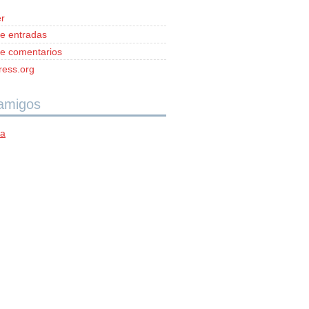
r
e entradas
e comentarios
ess.org
 amigos
ía