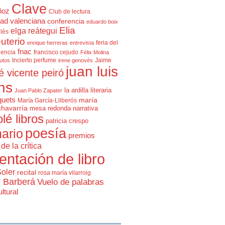
Clave
ñoz
Club de lectura
ad valenciana
conferencia
eduardo boix
Elia
elga reátegui
glés
uterio
feria del
enrique herreras
entrevista
fnac
lencia
francisco cejudo
Félix Molina
Incierto perfume
Jaime
rutos
irene genovés
juan luis
é vicente peiró
ns
la ardilla literaria
Juan Pablo Zapater
quets
maría
María García-Lliberós
chavarría
mesa redonda
narrativa
olé libros
patricia crespo
poesía
ario
premios
de la crítica
entación de libro
Soler
recital
rosa maría vilarroig
e Barberá
Vuelo de palabras
ltural