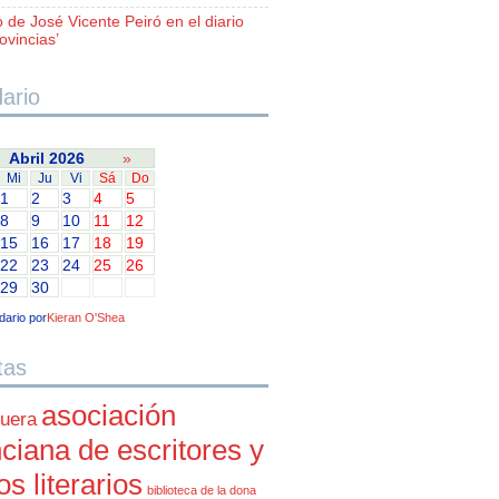
o de José Vicente Peiró en el diario
ovincias’
ario
Abril 2026
»
Mi
Ju
Vi
Sá
Do
1
2
3
4
5
8
9
10
11
12
15
16
17
18
19
22
23
24
25
26
29
30
dario por
Kieran O'Shea
tas
asociación
uera
ciana de escritores y
cos literarios
biblioteca de la dona