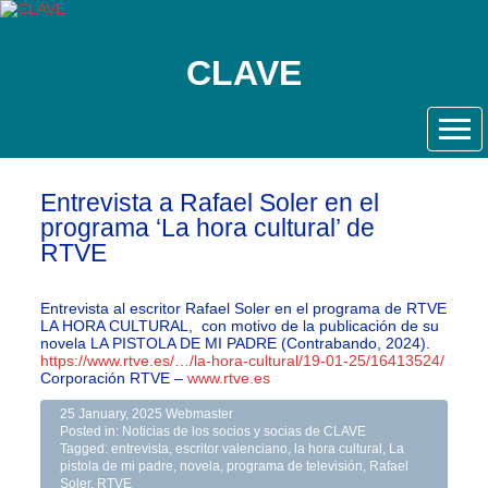
CLAVE
Entrevista a Rafael Soler en el
programa ‘La hora cultural’ de
RTVE
Entrevista al escritor Rafael Soler en el programa de RTVE
LA HORA CULTURAL, con motivo de la publicación de su
novela LA PISTOLA DE MI PADRE (Contrabando, 2024).
https://www.rtve.es/…/la-hora-cultural/19-01-25/16413524/
Corporación RTVE –
www.rtve.es
25 January, 2025
Webmaster
Posted in:
Noticias de los socios y socias de CLAVE
Tagged:
entrevista
,
escritor valenciano
,
la hora cultural
,
La
pistola de mi padre
,
novela
,
programa de televisión
,
Rafael
Soler
,
RTVE