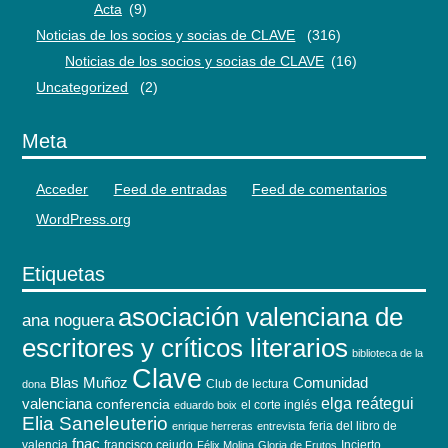
Acta
(9)
Noticias de los socios y socias de CLAVE
(316)
Noticias de los socios y socias de CLAVE
(16)
Uncategorized
(2)
Meta
Acceder
Feed de entradas
Feed de comentarios
WordPress.org
Etiquetas
asociación valenciana de
ana noguera
escritores y críticos literarios
biblioteca de la
Clave
Blas Muñoz
Comunidad
Club de lectura
dona
elga reátegui
valenciana
conferencia
el corte inglés
eduardo boix
Elia Saneleuterio
feria del libro de
enrique herreras
entrevista
fnac
valencia
francisco cejudo
Incierto
Félix Molina
Gloria de Frutos