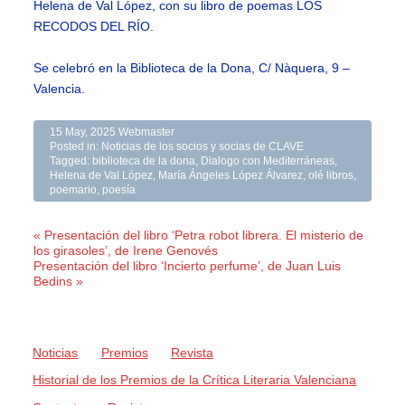
Helena de Val López, con su libro de poemas LOS
RECODOS DEL RÍO.
Se celebró en la Biblioteca de la Dona, C/ Nàquera, 9 –
Valencia.
15 May, 2025
Webmaster
Posted in:
Noticias de los socios y socias de CLAVE
Tagged:
biblioteca de la dona
,
Dialogo con Mediterráneas
,
Helena de Val López
,
María Ángeles López Álvarez
,
olé libros
,
poemario
,
poesía
« Presentación del libro ‘Petra robot librera. El misterio de
los girasoles’, de Irene Genovés
Presentación del libro ‘Incierto perfume’, de Juan Luis
Bedins »
Noticias
Premios
Revista
Historial de los Premios de la Crítica Literaria Valenciana