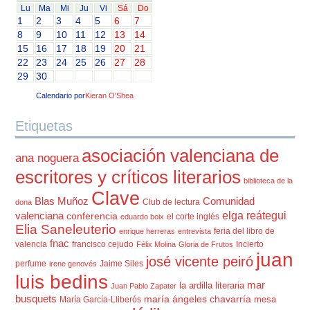
Lu
Ma
Mi
Ju
Vi
Sá
Do
1
2
3
4
5
6
7
8
9
10
11
12
13
14
15
16
17
18
19
20
21
22
23
24
25
26
27
28
29
30
Calendario por
Kieran O'Shea
Etiquetas
asociación valenciana de
ana noguera
escritores y críticos literarios
biblioteca de la
Clave
Blas Muñoz
Comunidad
Club de lectura
dona
elga reátegui
valenciana
conferencia
el corte inglés
eduardo boix
Elia Saneleuterio
feria del libro de
enrique herreras
entrevista
fnac
valencia
francisco cejudo
Incierto
Félix Molina
Gloria de Frutos
juan
josé vicente peiró
perfume
Jaime Siles
irene genovés
luis bedins
mar
la ardilla literaria
Juan Pablo Zapater
busquets
maría ángeles chavarría
mesa
María García-Lliberós