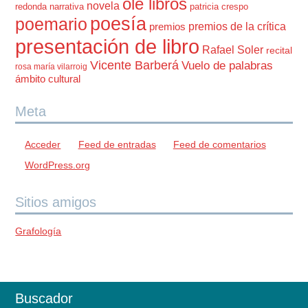
olé libros
novela
redonda
narrativa
patricia crespo
poesía
poemario
premios de la crítica
premios
presentación de libro
Rafael Soler
recital
Vicente Barberá
Vuelo de palabras
rosa maría vilarroig
ámbito cultural
Meta
Acceder
Feed de entradas
Feed de comentarios
WordPress.org
Sitios amigos
Grafología
Buscador