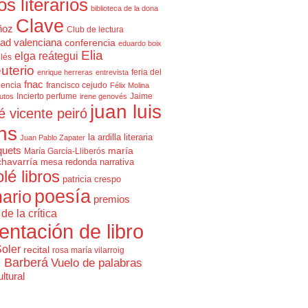
cos literarios
biblioteca de la dona
Clave
ñoz
Club de lectura
ad valenciana
conferencia
eduardo boix
Elia
elga reátegui
glés
uterio
feria del
enrique herreras
entrevista
fnac
lencia
francisco cejudo
Félix Molina
Incierto perfume
Jaime
rutos
irene genovés
juan luis
é vicente peiró
ns
la ardilla literaria
Juan Pablo Zapater
quets
maría
María García-Lliberós
chavarría
mesa redonda
narrativa
olé libros
patricia crespo
poesía
ario
premios
de la crítica
entación de libro
Soler
recital
rosa maría vilarroig
e Barberá
Vuelo de palabras
ltural