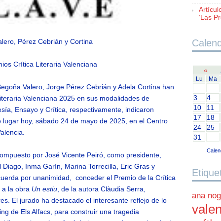
Artícul
‘Las Pr
alero, Pérez Cebrián y Cortina
Calend
os Crítica Literaria Valenciana
«
Lu
Ma
Begoña Valero, Jorge Pérez Cebrián y Adela Cortina han
3
4
Literaria Valenciana 2025 en sus modalidades de
10
11
esía, Ensayo y Crítica, respectivamente, indicaron
17
18
do lugar hoy, sábado 24 de mayo de 2025, en el Centro
24
25
alencia.
31
Calen
 compuesto por José Vicente Peiró, como presidente,
l Diago, Inma Garín, Marina Torrecilla, Eric Gras y
Etique
uerda por unanimidad, conceder el Premio de la Crítica
 a la obra
Un estiu
, de la autora Clàudia Serra,
ana nog
s. El jurado ha destacado el interesante reflejo de lo
valen
ng de Els Alfacs, para construir una tragedia