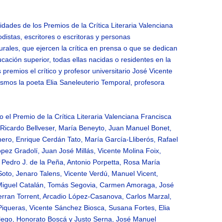
idades de los Premios de la Crítica Literaria Valenciana
distas, escritores o escritoras y personas
turales, que ejercen la crítica en prensa o que se dedican
cación superior, todas ellas nacidas o residentes en la
remios el crítico y profesor universitario José Vicente
mismos la poeta Elia Saneleuterio Temporal, profesora
 el Premio de la Crítica Literaria Valenciana Francisca
, Ricardo Bellveser, María Beneyto, Juan Manuel Bonet,
ero, Enrique Cerdán Tato, María García-Lliberós, Rafael
pez Gradolí, Juan José Millás, Vicente Molina Foix,
 Pedro J. de la Peña, Antonio Porpetta, Rosa María
Soto, Jenaro Talens, Vicente Verdú, Manuel Vicent,
 Miguel Catalán, Tomás Segovia, Carmen Amoraga, José
Ferran Torrent, Arcadio López-Casanova, Carlos Marzal,
iqueras, Vicente Sánchez Biosca, Susana Fortes, Elia
llego, Honorato Boscá y Justo Serna, José Manuel