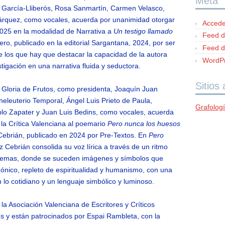
Meta
a García-Lliberós, Rosa Sanmartín, Carmen Velasco,
rquez, como vocales, acuerda por unanimidad otorgar
Accede
2025 en la modalidad de Narrativa a
Un testigo llamado
Feed d
ero, publicado en la editorial Sargantana, 2024, por ser
Feed d
e los que hay que destacar la capacidad de la autora
WordPr
stigación en una narrativa fluida y seductora.
Sitios
r Gloria de Frutos, como presidenta, Joaquín Juan
neleuterio Temporal, Ángel Luis Prieto de Paula,
Grafolog
blo Zapater y Juan Luis Bedins, como vocales, acuerda
la Crítica Valenciana al poemario
Pero nunca los huesos
 Cebrián, publicado en 2024 por Pre-Textos. En
Pero
z Cebrián consolida su voz lírica a través de un ritmo
 poemas, donde se suceden imágenes y símbolos que
ónico, repleto de espiritualidad y humanismo, con una
en lo cotidiano y un lenguaje simbólico y luminoso.
a Asociación Valenciana de Escritores y Críticos
os y están patrocinados por Espai Rambleta, con la