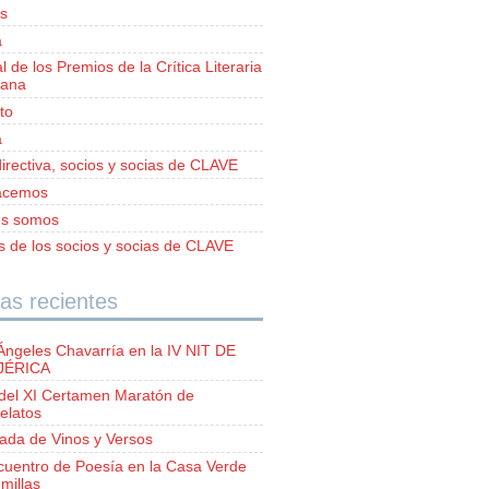
s
a
al de los Premios de la Crítica Literaria
iana
to
a
irectiva, socios y socias de CLAVE
acemos
es somos
as de los socios y socias de CLAVE
as recientes
Ángeles Chavarría en la IV NIT DE
 JÉRICA
del XI Certamen Maratón de
elatos
lada de Vinos y Versos
ncuentro de Poesía en la Casa Verde
millas