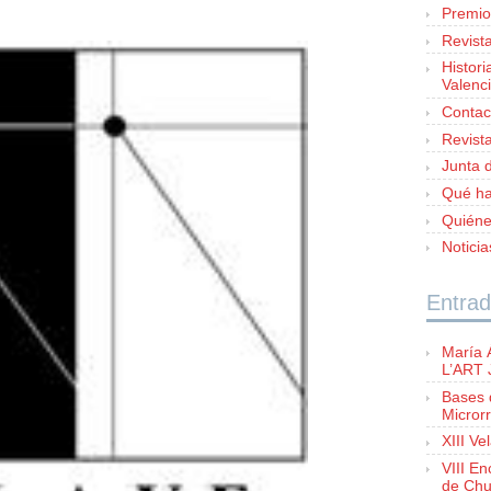
Premio
Revist
Histori
Valenc
Contac
Revist
Junta d
Qué h
Quién
Notici
Entrad
María 
L’ART
Bases 
Microrr
XIII Ve
VIII E
de Chu