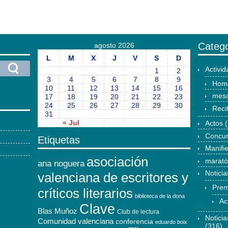
Catego
agosto 2026
L
M
X
J
V
S
D
Activi
1
2
3
4
5
6
7
8
9
Hom
10
11
12
13
14
15
16
mesa
17
18
19
20
21
22
23
24
25
26
27
28
29
30
Reci
31
« Jul
Actos
(
Concu
Etiquetas
Manifi
asociación
marat
ana noguera
Noticia
valenciana de escritores y
Prem
críticos literarios
biblioteca de la dona
Ac
Clave
Blas Muñoz
Club de lectura
Notici
Comunidad valenciana
conferencia
eduardo boix
(316)