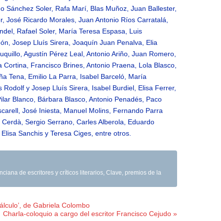
 Sánchez Soler, Rafa Marí, Blas Muñoz, Juan Ballester,
, José Ricardo Morales, Juan Antonio Ríos Carratalá,
ndel, Rafael Soler, María Teresa Espasa, Luis
, Josep Lluís Sirera, Joaquín Juan Penalva, Elia
huquillo, Agustín Pérez Leal, Antonio Ariño, Juan Romero,
Cortina, Francisco Brines, Antonio Praena, Lola Blasco,
 Tena, Emilio La Parra, Isabel Barceló, María
Rodolf y Josep Lluís Sirera, Isabel Burdiel, Elisa Ferrer,
ilar Blanco, Bárbara Blasco, Antonio Penadés, Paco
arell, José Iniesta, Manuel Molins, Fernando Parra
 Cerdà, Sergio Serrano, Carles Alberola, Eduardo
lisa Sanchis y Teresa Ciges, entre otros.
ciana de escritores y críticos literarios
,
Clave
,
premios de la
cálculo’, de Gabriela Colombo
Charla-coloquio a cargo del escritor Francisco Cejudo »