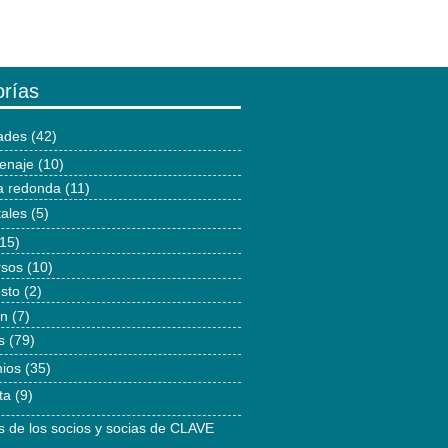
rías
dades
(42)
enaje
(10)
 redonda
(11)
tales
(5)
15)
rsos
(10)
esto
(2)
ón
(7)
s
(79)
ios
(35)
ta
(9)
as de los socios y socias de CLAVE