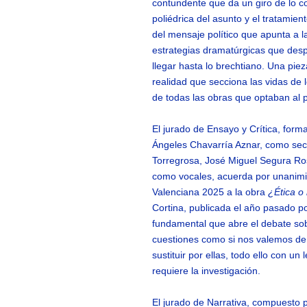
contundente que da un giro de lo co
poliédrica del asunto y el tratamien
del mensaje político que apunta a l
estrategias dramatúrgicas que despl
llegar hasta lo brechtiano. Una pie
realidad que secciona las vidas de 
de todas las obras que optaban al 
El jurado de Ensayo y Crítica, for
Ángeles Chavarría Aznar, como sec
Torregrosa, José Miguel Segura Ros
como vocales, acuerda por unanimid
Valenciana 2025 a la obra
¿Ética o 
Cortina, publicada el año pasado po
fundamental que abre el debate sobre
cuestiones como si nos valemos de l
sustituir por ellas, todo ello con un 
requiere la investigación.
El jurado de Narrativa, compuesto 