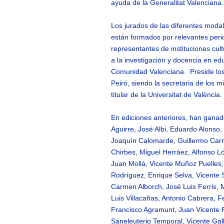
ayuda de la Generalitat Valenciana.
Los jurados de las diferentes modal
están formados por relevantes perio
representantes de instituciones cul
a la investigación y docencia en edu
Comunidad Valenciana. Preside los p
Peiró, siendo la secretaria de los 
titular de la Universitat de València.
En ediciones anteriores, han ganado
Aguirre, José Albi, Eduardo Alonso
Joaquín Calomarde, Guillermo Carn
Chirbes, Miguel Herráez, Alfonso Ló
Juan Mollá, Vicente Muñoz Puelles,
Rodríguez, Enrique Selva, Vicente 
Carmen Alborch, José Luis Ferris,
Luis Villacañas, Antonio Cabrera, 
Francisco Agramunt, Juan Vicente P
Saneleuterio Temporal, Vicente Ga