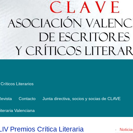
Críticos Literarios
evista
Contacto
Junta directiva, socios y socias de CLAVE
Literaria Valenciana
LIV Premios Crítica Literaria
Noticia