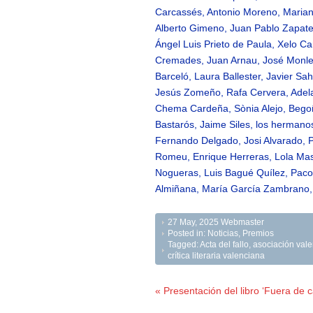
Carcassés, Antonio Moreno, Mariano
Alberto Gimeno, Juan Pablo Zapater
Ángel Luis Prieto de Paula, Xelo Ca
Cremades, Juan Arnau, José Monleón
Barceló, Laura Ballester, Javier Sa
Jesús Zomeño, Rafa Cervera, Adela 
Chema Cardeña, Sònia Alejo, Begoña
Bastarós, Jaime Siles, los hermanos 
Fernando Delgado, Josi Alvarado, P
Romeu, Enrique Herreras, Lola Masc
Nogueras, Luis Bagué Quílez, Paco
Almiñana, María García Zambrano, E
27 May, 2025
Webmaster
Posted in:
Noticias
,
Premios
Tagged:
Acta del fallo
,
asociación valen
crítica literaria valenciana
« Presentación del libro ‘Fuera de 