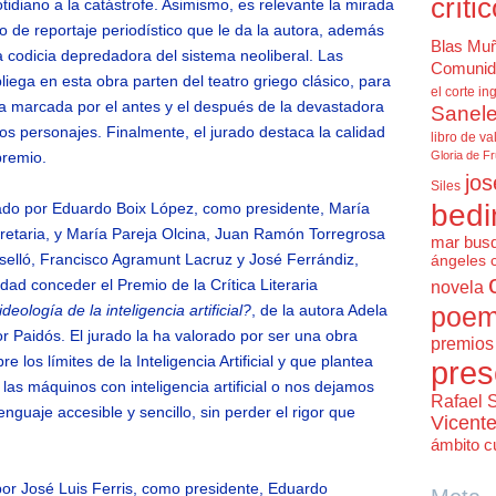
críti
tidiano a la catástrofe. Asimismo, es relevante la mirada
to de reportaje periodístico que le da la autora, además
Blas Mu
a codicia depredadora del sistema neoliberal. Las
Comunid
iega en esta obra parten del teatro griego clásico, para
el corte in
za marcada por el antes y el después de la devastadora
Sanele
los personajes. Finalmente, el jurado destaca la calidad
libro de va
premio.
Gloria de F
jos
Siles
bedi
mado por Eduardo Boix López, como presidente, María
retaria, y María Pareja Olcina, Juan Ramón Torregrosa
mar bus
elló, Francisco Agramunt Lacruz y José Ferrándiz,
ángeles 
ad conceder el Premio de la Crítica Literaria
novela
ideología de la inteligencia artificial?
, de la autora Adela
poem
r Paidós. El jurado la ha valorado por ser una obra
premios 
 los límites de la Inteligencia Artificial y que plantea
pres
as máquinos con inteligencia artificial o nos dejamos
Rafael 
lenguaje accesible y sencillo, sin perder el rigor que
Vicent
ámbito cu
por José Luis Ferris, como presidente, Eduardo