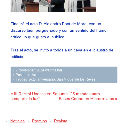
Finalizó el acto D. Alejandro Font de Mora, con un
discurso bien pergueñado y con un sentido del humor
crítico, lo que gustó al público.
Tras el acto, se invitó a todos a un cava en el claustro del
edificio.
7 November, 2014
webmaster
Posted in:
Actos
Tagged:
acto
,
aniversario
,
San Miguel de los Reyes
« III Recital Unesco en Sagunto “25 miradas para
compartir la luz”
Bases Certamen Microrrelatos »
Noticias
Premios
Revista