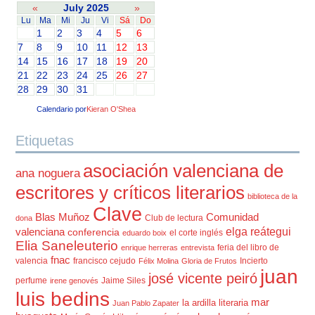
«
July 2025
»
Lu
Ma
Mi
Ju
Vi
Sá
Do
1
2
3
4
5
6
7
8
9
10
11
12
13
14
15
16
17
18
19
20
21
22
23
24
25
26
27
28
29
30
31
Calendario por
Kieran O'Shea
Etiquetas
asociación valenciana de
ana noguera
escritores y críticos literarios
biblioteca de la
Clave
Blas Muñoz
Comunidad
Club de lectura
dona
elga reátegui
valenciana
conferencia
el corte inglés
eduardo boix
Elia Saneleuterio
feria del libro de
enrique herreras
entrevista
fnac
valencia
francisco cejudo
Incierto
Félix Molina
Gloria de Frutos
juan
josé vicente peiró
perfume
Jaime Siles
irene genovés
luis bedins
mar
la ardilla literaria
Juan Pablo Zapater