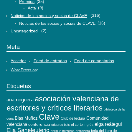
Premios
(35)
Acta
(9)
Noticias de los socios y socias de CLAVE
(316)
Noticias de los socios y socias de CLAVE
(16)
Uncategorized
(2)
Meta
Acceder
Feed de entradas
Feed de comentarios
WordPress.org
Etiquetas
asociación valenciana de
ana noguera
escritores y críticos literarios
biblioteca de la
Clave
Blas Muñoz
Comunidad
Club de lectura
dona
elga reátegui
valenciana
conferencia
el corte inglés
eduardo boix
Elia Saneleuterio
feria del libro de
enrique herreras
entrevista