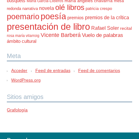
busquets
maría ángeles chavarría
mesa
María García-Lliberós
olé libros
novela
redonda
narrativa
patricia crespo
poesía
poemario
premios de la crítica
premios
presentación de libro
Rafael Soler
recital
Vicente Barberá
Vuelo de palabras
rosa maría vilarroig
ámbito cultural
Meta
Acceder
Feed de entradas
Feed de comentarios
WordPress.org
Sitios amigos
Grafología